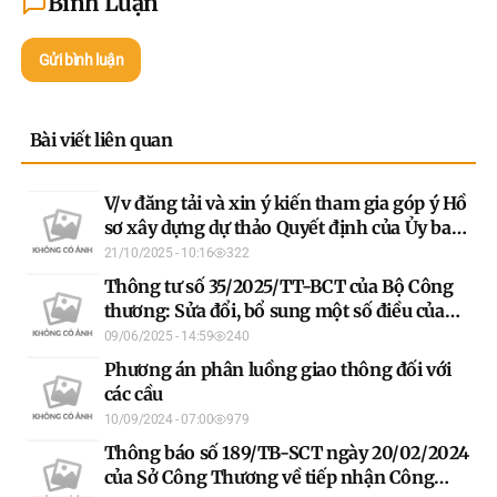
Bình Luận
Gửi bình luận
Bài viết liên quan
V/v đăng tải và xin ý kiến tham gia góp ý Hồ
sơ xây dựng dự thảo Quyết định của Ủy ban
nhân dân tỉnh
21/10/2025 - 10:16
322
Thông tư số 35/2025/TT-BCT của Bộ Công
thương: Sửa đổi, bổ sung một số điều của
Thông tư số 30/2018/TT-BCT ngày 01 tháng
09/06/2025 - 14:59
240
10 năm 2018 của Bộ trưởng Bộ Công Thương
Phương án phân luồng giao thông đối với
quy định chi tiết một số điều của Nghị định
các cầu
số 107/2018/NĐ-CP ngày 15 tháng 8 năm
10/09/2024 - 07:00
979
2018 của Chính phủ về kinh doanh xuất
Thông báo số 189/TB-SCT ngày 20/02/2024
khẩu gạo và Thông tư số 42/2019/TT-BCT
của Sở Công Thương về tiếp nhận Công
ngày 18 tháng 12 năm 2019 của Bộ trưởng Bộ